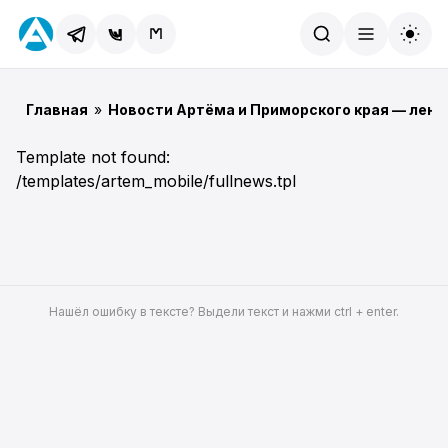
Найти
Главная
»
Новости Артёма и Приморского края — лент
Template not found:
/templates/artem_mobile/fullnews.tpl
Нашёл ошибку в тексте? Выдели текст и нажми ctrl + enter.