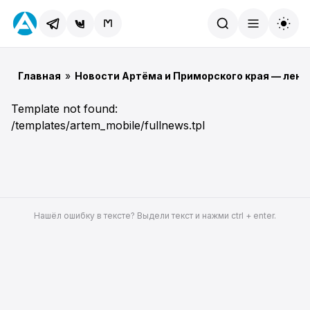
Найти
Главная
»
Новости Артёма и Приморского края — лент
Template not found:
/templates/artem_mobile/fullnews.tpl
Нашёл ошибку в тексте? Выдели текст и нажми ctrl + enter.