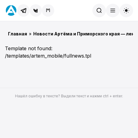
Найти
Главная
»
Новости Артёма и Приморского края — лент
Template not found:
/templates/artem_mobile/fullnews.tpl
Нашёл ошибку в тексте? Выдели текст и нажми ctrl + enter.