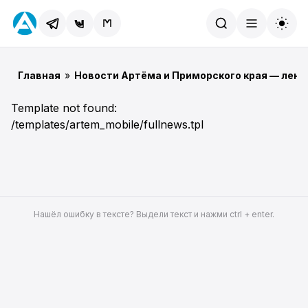
Найти
Главная
»
Новости Артёма и Приморского края — лент
Template not found:
/templates/artem_mobile/fullnews.tpl
Нашёл ошибку в тексте? Выдели текст и нажми ctrl + enter.