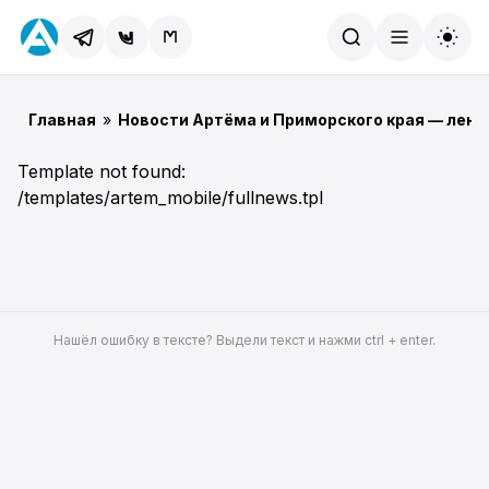
Найти
Главная
»
Новости Артёма и Приморского края — лент
Template not found:
/templates/artem_mobile/fullnews.tpl
Нашёл ошибку в тексте? Выдели текст и нажми ctrl + enter.