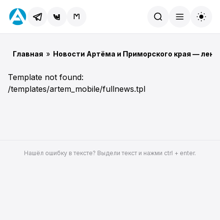
Найти
Главная
»
Новости Артёма и Приморского края — лент
Template not found:
/templates/artem_mobile/fullnews.tpl
Нашёл ошибку в тексте? Выдели текст и нажми ctrl + enter.