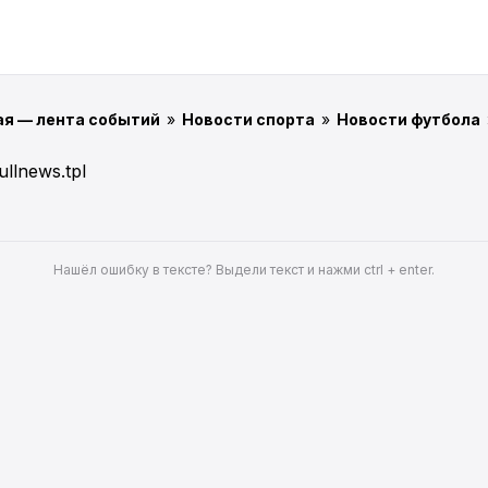
ая — лента событий
»
Новости спорта
»
Новости футбола
ullnews.tpl
Нашёл ошибку в тексте? Выдели текст и нажми ctrl + enter.