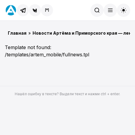
Найти
Главная
»
Новости Артёма и Приморского края — лент
Template not found:
/templates/artem_mobile/fullnews.tpl
Нашёл ошибку в тексте? Выдели текст и нажми ctrl + enter.