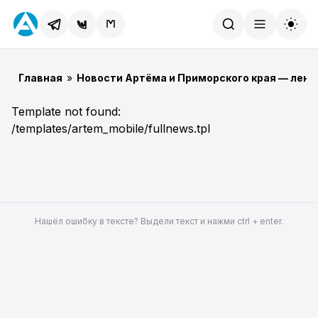
Найти
Главная
»
Новости Артёма и Приморского края — лент
Template not found:
/templates/artem_mobile/fullnews.tpl
Нашёл ошибку в тексте? Выдели текст и нажми ctrl + enter.