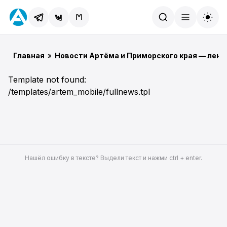
Найти
Главная
»
Новости Артёма и Приморского края — лент
Template not found:
/templates/artem_mobile/fullnews.tpl
Нашёл ошибку в тексте? Выдели текст и нажми ctrl + enter.