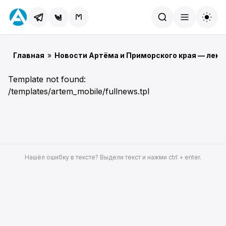
Найти
Главная
»
Новости Артёма и Приморского края — лент
Template not found:
/templates/artem_mobile/fullnews.tpl
Нашёл ошибку в тексте? Выдели текст и нажми ctrl + enter.