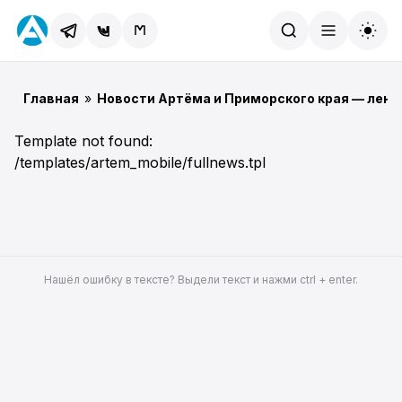
Найти
Главная
»
Новости Артёма и Приморского края — лент
Template not found:
/templates/artem_mobile/fullnews.tpl
Нашёл ошибку в тексте? Выдели текст и нажми ctrl + enter.