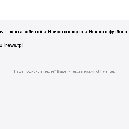
ая — лента событий
»
Новости спорта
»
Новости футбола
ullnews.tpl
Нашёл ошибку в тексте? Выдели текст и нажми ctrl + enter.