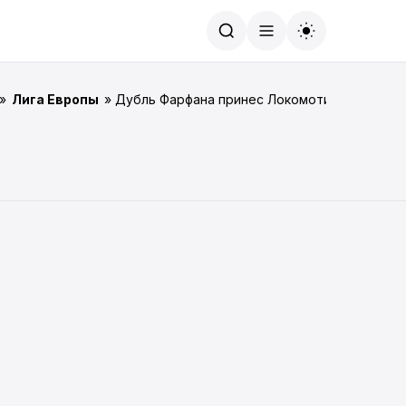
Найти
»
Лига Европы
» Дубль Фарфана принес Локомотиву важную 