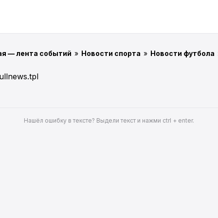
ая — лента событий
»
Новости спорта
»
Новости футбола
ullnews.tpl
Нашёл ошибку в тексте? Выдели текст и нажми ctrl + enter.