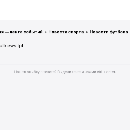
ая — лента событий
»
Новости спорта
»
Новости футбола
ullnews.tpl
Нашёл ошибку в тексте? Выдели текст и нажми ctrl + enter.