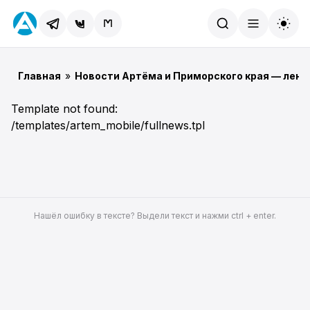
Найти
Главная
»
Новости Артёма и Приморского края — лент
Template not found:
/templates/artem_mobile/fullnews.tpl
Нашёл ошибку в тексте? Выдели текст и нажми ctrl + enter.