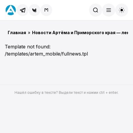
Найти
Главная
»
Новости Артёма и Приморского края — лент
Template not found:
/templates/artem_mobile/fullnews.tpl
Нашёл ошибку в тексте? Выдели текст и нажми ctrl + enter.