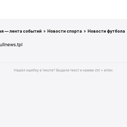
ая — лента событий
»
Новости спорта
»
Новости футбола
ullnews.tpl
Нашёл ошибку в тексте? Выдели текст и нажми ctrl + enter.