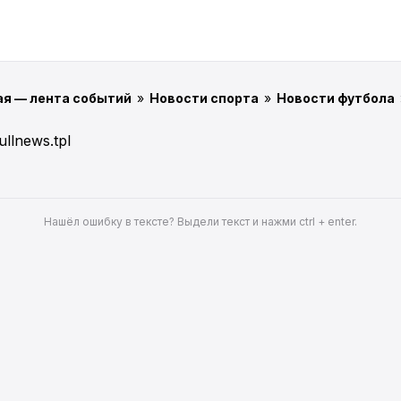
ая — лента событий
»
Новости спорта
»
Новости футбола
ullnews.tpl
Нашёл ошибку в тексте? Выдели текст и нажми ctrl + enter.