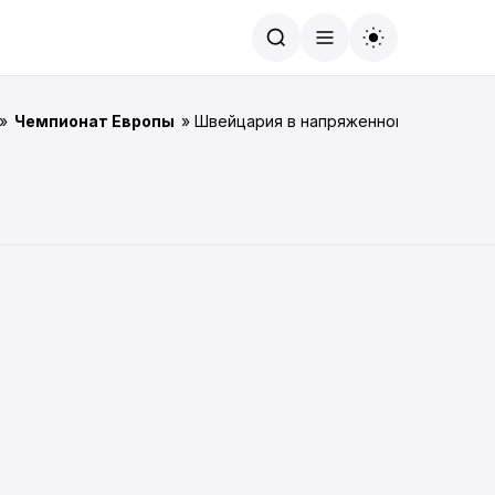
Найти
»
Чемпионат Европы
» Швейцария в напряженном матче одо