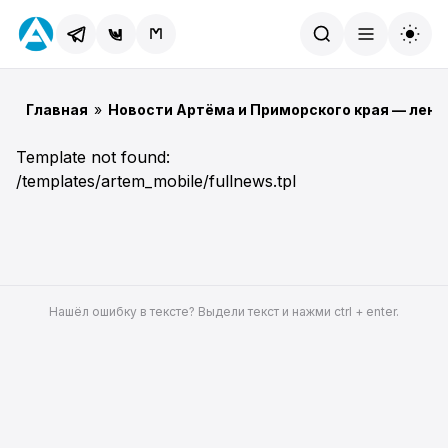
Найти
Главная
»
Новости Артёма и Приморского края — лент
Template not found:
/templates/artem_mobile/fullnews.tpl
Нашёл ошибку в тексте? Выдели текст и нажми ctrl + enter.