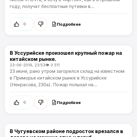
году, получат бесплатные путевки в...
Подробнее
0
В Уссурийске произошел крупный пожар на
Новости Приморского края
китайском рынке.
23-06-2019, 23:53
👁 3 511
23 июня, рано утром загорелся склад на известном
в Приморье китайском рынке в Уссурийске
(Некрасова, 230а). Пожар полыхал на...
Подробнее
0
В Чугуевском районе подросток врезался в
Новости Приморского края