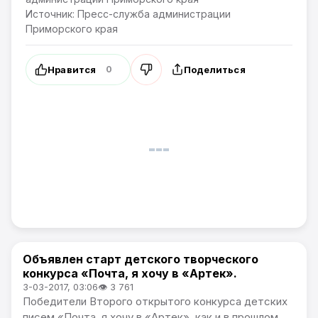
Источник: Пресс-служба администрации
Приморского края
Нравится
Поделиться
0
Объявлен старт детского творческого
Новости Приморского края
конкурса «Почта, я хочу в «Артек».
3-03-2017, 03:06
👁 3 761
Победители Второго открытого конкурса детских
писем «Почта, я хочу в «Артек», как и в прошлом