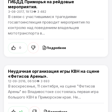
ГИБДД Приморья на рейдовые
мероприятия.
3-08-2017, 19:13
👁 3 482
В связи с участившимися трагедиями
госавтоинспекция проводит мероприятия по
контролю над поведением владельцев
мототранспорта в...
Подробнее
0
Неудачная организация игры КВН на сцене
Новости Приморского края
«Фетисов Арены».
12-09-2016, 06:50
👁 3 693
В воскресенье, 11 сентября, на сцене "Фетисов
Арены" во Владивостоке состоялась первая игра
большого КВН в Приморском крае. Не...
Подробнее
+1