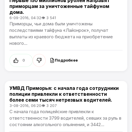
Первые 150 миллионов рублей направят
Новости Приморского края
приморцам за уничтоженные тайфуном
дома.
6-09-2016, 04:32
👁 3 541
Приморцы, чьи дома были уничтожены
последствиями тайфуна «Лайонрок», получат
выплаты из краевого бюджета на приобретение
нового...
Подробнее
0
УМВД Приморья: c начала года сотрудники
Новости Приморского края
полиции привлекли к ответственности
более семи тысяч нетрезвых водителей.
3-08-2016, 06:20
👁 3 207
С начала года полицейские привлекли к
ответственности 3799 водителей, севших за руль в
состоянии алкогольного опьянения, и 3442...