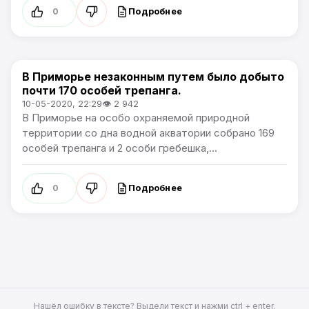
Подробнее
0
В Приморье незаконным путем было добыто
Новости Приморского края
почти 170 особей трепанга.
10-05-2020, 22:29
👁 2 942
В Приморье на особо охраняемой природной
территории со дна водной акватории собрано 169
особей трепанга и 2 особи гребешка,...
Подробнее
0
Нашёл ошибку в тексте? Выдели текст и нажми ctrl + enter.