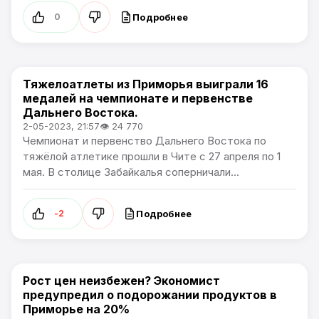
Подробнее
0
Тяжелоатлеты из Приморья выиграли 16
Новости Приморского края
медалей на чемпионате и первенстве
Дальнего Востока.
2-05-2023, 21:57
👁 24 770
Чемпионат и первенство Дальнего Востока по
тяжёлой атлетике прошли в Чите с 27 апреля по 1
мая. В столице Забайкалья соперничали...
Подробнее
-2
Рост цен неизбежен? Экономист
Новости Приморского края
предупредил о подорожании продуктов в
Приморье на 20%