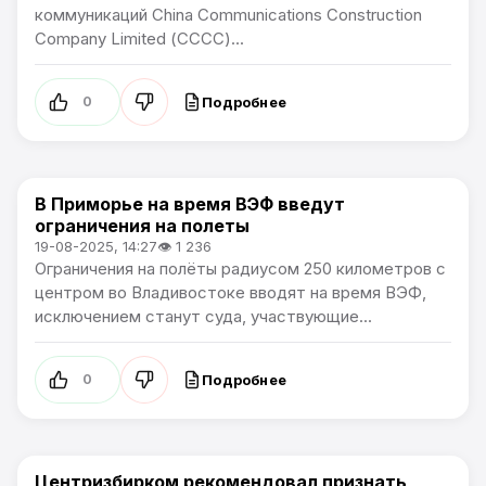
коммуникаций China Communications Construction
Company Limited (СССС)...
Подробнее
0
В Приморье на время ВЭФ введут
Новости Приморского края
ограничения на полеты
19-08-2025, 14:27
👁 1 236
Ограничения на полёты радиусом 250 километров с
центром во Владивостоке вводят на время ВЭФ,
исключением станут суда, участвующие...
Подробнее
0
Центризбирком рекомендовал признать
Новости Приморского края