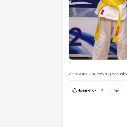
Источник: artemokrug.gosuslug
Нравится
0