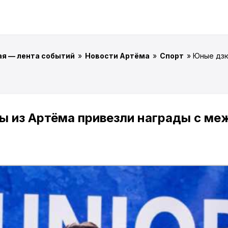
ая — лента событий
»
Новости Артёма
»
Спорт
» Юные дз
 из Артёма привезли награды с м