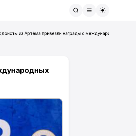
Найти
юдоисты из Артёма привезли награды с международных сорев
еждународных