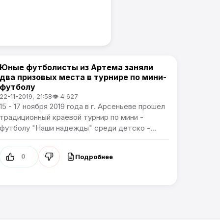
Юные футболисты из Артема заняли
Спорт / Артемпортал
два призовых места в турнире по мини-
футболу
22-11-2019, 21:58
👁 4 627
15 - 17 ноября 2019 года в г. Арсеньеве прошёл
традиционный краевой турнир по мини -
футболу "Наши надежды" среди детско -...
Подробнее
0