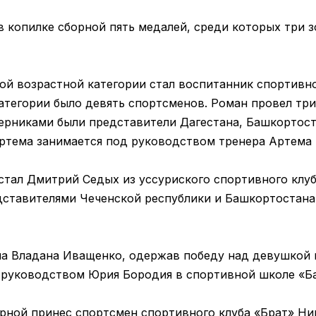
 копилке сборной пять медалей, среди которых три з
й возрастной категории стал воспитанник спортивно
атегории было девять спортсменов. Роман провел три
ерниками были представители Дагестана, Башкортост
Артема занимается под руководством тренера Артема
тал Дмитрий Седых из уссуриского спортивного клуба
дставителями Чеченской республики и Башкортостана.
ла Владана Иващенко, одержав победу над девушкой 
 руководством Юрия Бородия в спортивной школе «Б
орной принес спортсмен спортивного клуба «Брат» Ни