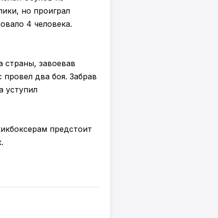
лики, но проиграл
овало 4 человека.
 страны, завоевав
с провел два боя. Забрав
а уступил
кикбоксерам предстоит
.