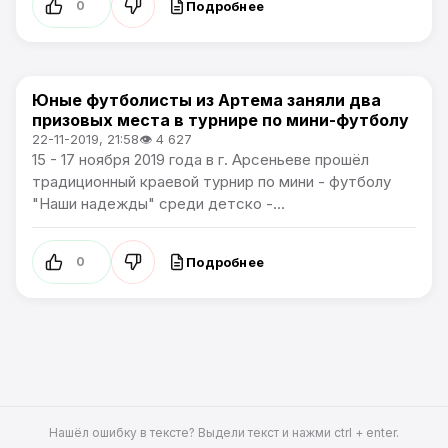
Подробнее
0
Юные футболисты из Артема заняли два
Спорт / Артемпортал
призовых места в турнире по мини-футболу
22-11-2019, 21:58
👁 4 627
15 - 17 ноября 2019 года в г. Арсеньеве прошёл
традиционный краевой турнир по мини - футболу
"Наши надежды" среди детско -...
Подробнее
0
Нашёл ошибку в тексте? Выдели текст и нажми ctrl + enter.