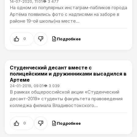
14-07-2020, 11:01
👁 3 477
На одном из популярных инстаграм-пабликов города
Артёма появились фото с надписями на заборе в
районе 19-ой школы(на месте...
Подробнее
0
Студенческий десант вместе с
Общество
полицейскими и дружинниками высадился в
Артеме
24-01-2019, 09:01
👁 3 039
В рамках общероссийской акции «Студенческий
десант-2019» студенты факультета правоведения
колледжа филиала Владивостокского...
Подробнее
0