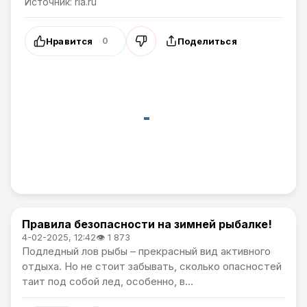
Источник: ria.ru
Нравится
Поделиться
0
Правила безопасности на зимней рыбалке!
Общество
4-02-2025, 12:42
👁 1 873
Подледный лов рыбы – прекрасный вид активного
отдыха. Но не стоит забывать, сколько опасностей
таит под собой лед, особенно, в...