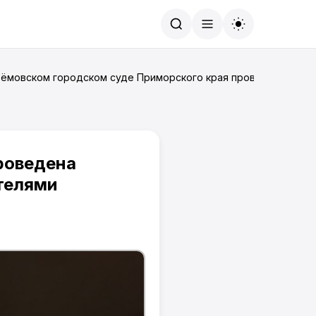
Найти
тёмовском городском суде Приморского края проведена рабоч
роведена
ителями