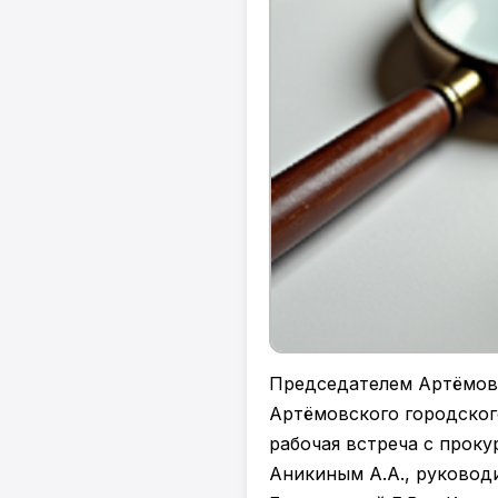
Председателем Артёмовс
Артёмовского городског
рабочая встреча с проку
Аникиным А.А., руковод