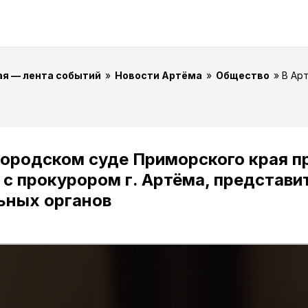
ая — лента событий
»
Новости Артёма
»
Общество
» В Ар
городском суде Приморского края п
 с прокурором г. Артёма, представ
ьных органов