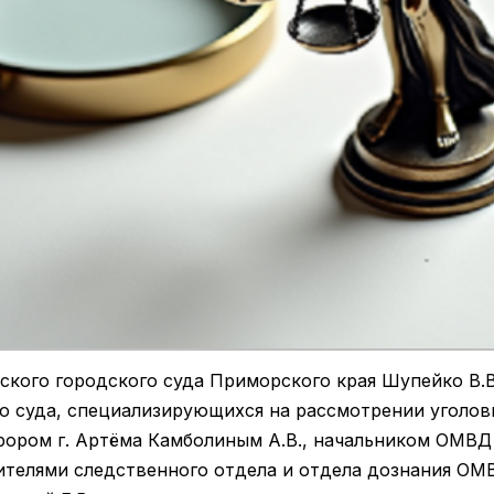
кого городского суда Приморского края Шупейко В.В.
о суда, специализирующихся на рассмотрении уголов
рором г. Артёма Камболиным А.В., начальником ОМВД 
ителями следственного отдела и отдела дознания ОМВ