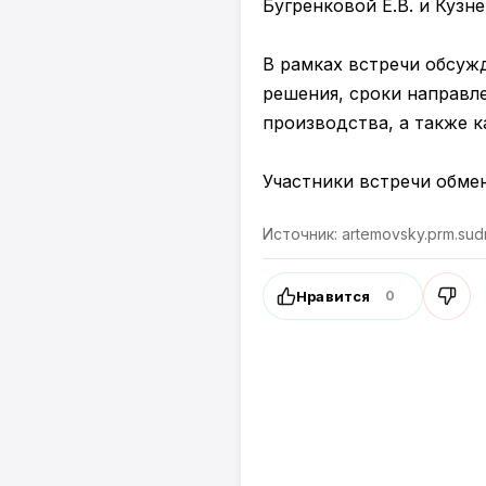
Бугренковой Е.В. и Кузне
В рамках встречи обсуж
решения, сроки направл
производства, а также к
Участники встречи обме
Источник: artemovsky.prm.sudr
Нравится
0