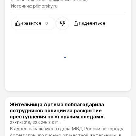
Источник: primorsky.ru
Нравится
Поделиться
0
Жительница Артема поблагодарила
Общество
сотрудников полиции за раскрытие
преступления по «горячим следам».
27-11-2018, 22:02
👁 3 074
В адрес начальника отдела МВД России по городу
Артему пришло письмо от местной жительницы, в