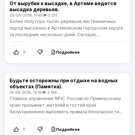
От вырубки к высадке, в Артеме ведется
Общество
высадка деревьев.
29-05-2018, 11:45
👁 3 217
Более полутора тысяч деревьев лиственничных
пород высажено в Артемовском городском округе
за последние несколько дней. Сегодня,...
Подробнее
0
Будьте осторожны при отдыхе на водных
Общество
объектах (Памятка).
10-08-2018, 15:16
👁 3 198
Главное управление МЧС России по Приморскому
краю призывает жителей и гостей края
безукоризненно выполнять правила безопасности...
Подробнее
0