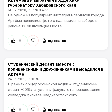
Артёмовцы выразили поддержку
Общество
губернатору Хабаровского края
14-07-2020, 11:01
👁 3 477
На одном из популярных инстаграм-пабликов города
Артёма появились фото с надписями на заборе в
районе 19-ой школы(на месте...
Подробнее
0
Студенческий десант вместе с
Общество
полицейскими и дружинниками высадился в
Артеме
24-01-2019, 09:01
👁 3 039
В рамках общероссийской акции «Студенческий
десант-2019» студенты факультета правоведения
колледжа филиала Владивостокского...
Подробнее
0