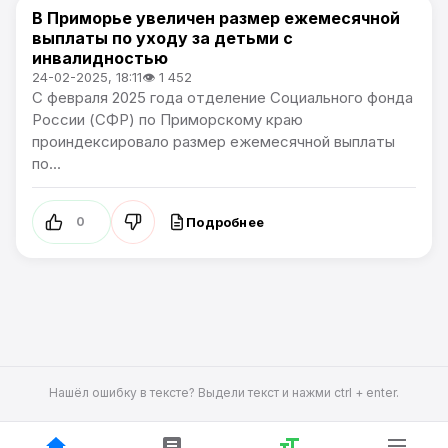
В Приморье увеличен размер ежемесячной
Общество
выплаты по уходу за детьми с
инвалидностью
24-02-2025, 18:11
👁 1 452
С февраля 2025 года отделение Социального фонда
России (СФР) по Приморскому краю
проиндексировало размер ежемесячной выплаты
по...
Подробнее
0
Нашёл ошибку в тексте? Выдели текст и нажми ctrl + enter.