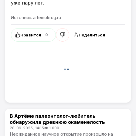
уже пару лет.
Источник: artemokrug.ru
Нравится
Поделиться
0
В Артёме палеонтолог-любитель
Общество
обнаружила древнюю окаменелость
28-09-2025, 14:15
👁 1 000
Неожиданное научное открытие произошло на