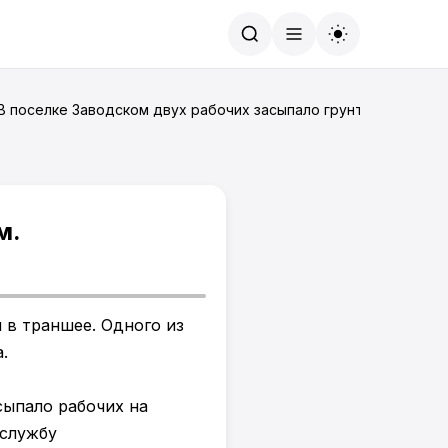
Найти
 В поселке Заводском двух рабочих засыпало грунтом.
м.
 в траншее. Одного из
.
сыпало рабочих на
-службу