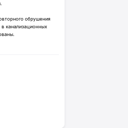
.
овторного обрушения
о в канализационных
ованы.