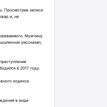
ы. Просмотрев записи
вар и, не
озреваемого. Мужчину
мышленник рассказал,
 преступления
одился в 2017 году.
овного кодекса
уждения в виде