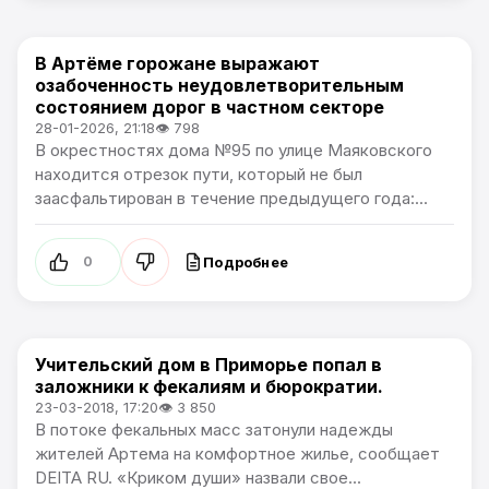
В Артёме горожане выражают
Общество / Проблемы города
озабоченность неудовлетворительным
состоянием дорог в частном секторе
28-01-2026, 21:18
👁 798
В окрестностях дома №95 по улице Маяковского
находится отрезок пути, который не был
заасфальтирован в течение предыдущего года:...
Подробнее
0
Учительский дом в Приморье попал в
Проблемы города
заложники к фекалиям и бюрократии.
23-03-2018, 17:20
👁 3 850
В потоке фекальных масс затонули надежды
жителей Артема на комфортное жилье, сообщает
DEITA RU. «Криком души» назвали свое...