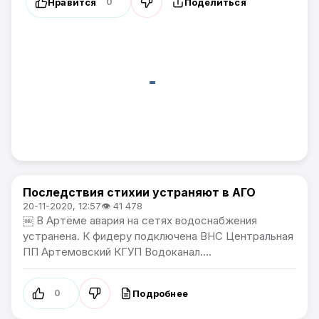
Нравится
Поделиться
0
Последствия стихии устраняют в АГО
Общество / Проблемы города
20-11-2020, 12:57
👁 41 478
￼ В Артёме авария на сетях водоснабжения
устранена. К фидеру подключена ВНС Центральная
ПП Артемовский КГУП Водоканал....
Подробнее
0