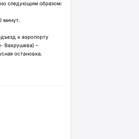
нно следующим образом:
0 минут.
одъезд к аэропорту
я- Вахрушева) –
усная остановка.