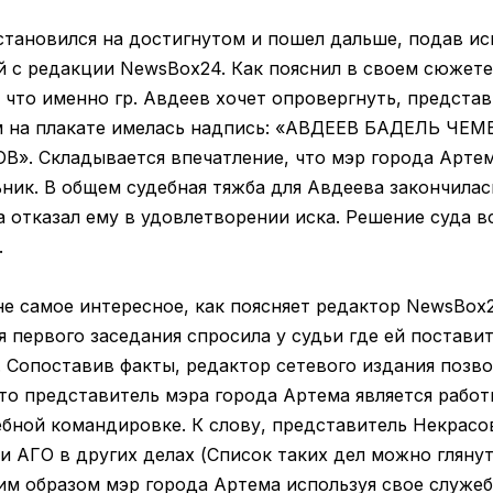
становился на достигнутом и пошел дальше, подав ис
й с редакции NewsBox24. Как пояснил в своем сюжете
, что именно гр. Авдеев хочет опровергнуть, предста
м на плакате имелась надпись: «АВДЕЕВ БАДЕЛЬ Ч
. Складывается впечатление, что мэр города Артем
ник. В общем судебная тяжба для Авдеева закончилас
 отказал ему в удовлетворении иска. Решение суда в
.
не самое интересное, как поясняет редактор NewsBox
 первого заседания спросила у судьи где ей поставит
 Сопоставив факты, редактор сетевого издания поз
что представитель мэра города Артема является раб
ебной командировке. К слову, представитель Некрасо
 АГО в других делах (Список таких дел можно глянут
ким образом мэр города Артема используя свое служе