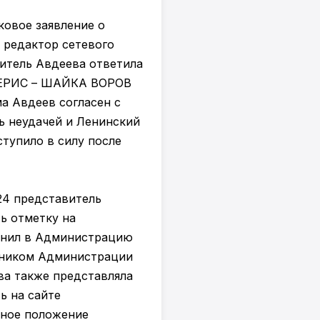
ковое заявление о
 редактор сетевого
витель Авдеева ответила
ЕМЕРИС – ШАЙКА ВОРОВ
а Авдеев согласен с
ь неудачей и Ленинский
ступило в силу после
24 представитель
ь отметку на
вонил в Администрацию
отником Администрации
ва также представляла
ь на сайте
бное положение