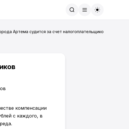
Найти
орода Артема судится за счет налогоплательщиков
иков
ачестве компенсации
ублей с каждого, в
реда.