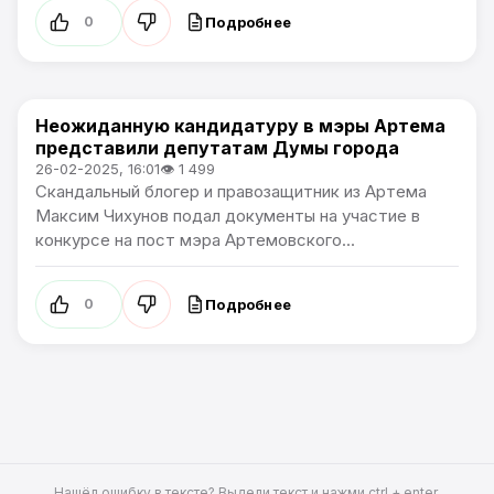
Подробнее
0
Неожиданную кандидатуру в мэры Артема
Политика
представили депутатам Думы города
26-02-2025, 16:01
👁 1 499
Скандальный блогер и правозащитник из Артема
Максим Чихунов подал документы на участие в
конкурсе на пост мэра Артемовского...
Подробнее
0
Нашёл ошибку в тексте? Выдели текст и нажми ctrl + enter.