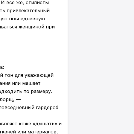
 И все же, стилисты
ть привлекательный
ивую повседневную
аваться женщиной при
в:
ой тон для уважающей
ения или мешает
дходить по размеру.
 борщ, —
 повседневный гардероб
озволяет коже «дышать» и
тканей или материалов,