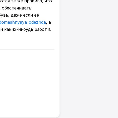
тся те же правила, что
и обеспечивать
увь, даже если ее
domashnyaya_odezhda
, а
и каких-нибудь работ в