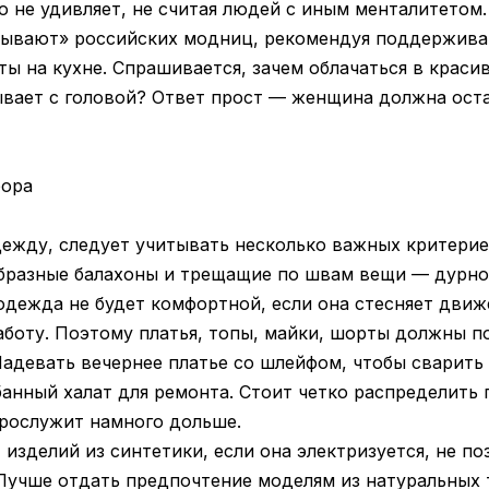
о не удивляет, не считая людей с иным менталитетом.
тывают» российских модниц, рекомендуя поддержива
ты на кухне. Спрашивается, зачем облачаться в крас
ывает с головой? Ответ прост — женщина должна ост
бора
жду, следует учитывать несколько важных критерие
бразные балахоны и трещащие по швам вещи — дурн
одежда не будет комфортной, если она стесняет движ
оту. Поэтому платья, топы, майки, шорты должны по
Надевать вечернее платье со шлейфом, чтобы сварить
банный халат для ремонта. Стоит четко распределить
прослужит намного дольше.
 изделий из синтетики, если она электризуется, не п
Лучше отдать предпочтение моделям из натуральных 