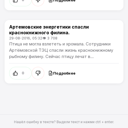
Артемовские энергетики спасли
Новости Артёма
краснокнижного филина.
29-08-2016, 05:32
👁 3 708
Птица не могла взлететь и хромала. Сотрудники
Артёмовской ТЭЦ спасли жизнь краснокнижному
рыбному филину. Сейчас птицу лечат в...
Подробнее
0
Нашёл ошибку в тексте? Выдели текст и нажми ctrl + enter.