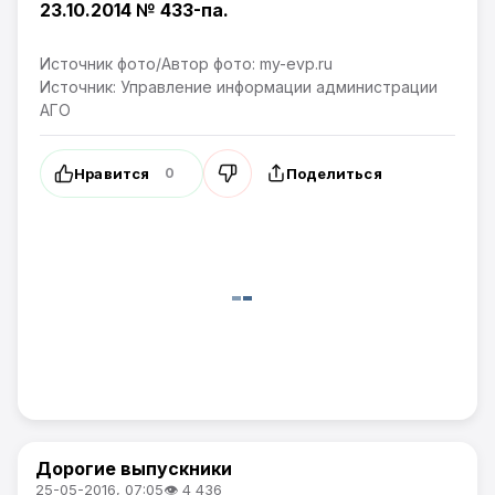
23.10.2014 № 433-па.
Источник фото/Автор фото: my-evp.ru
Источник: Управление информации администрации
АГО
Нравится
Поделиться
0
Дорогие выпускники
Новости Артёма
25-05-2016, 07:05
👁 4 436