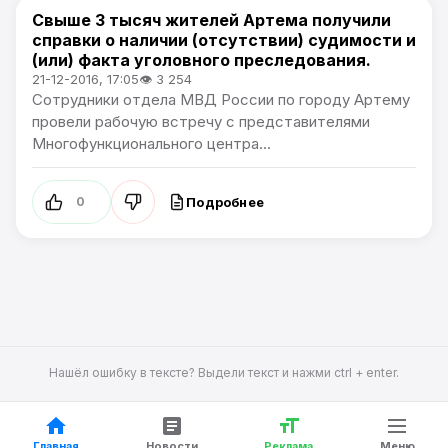
Свыше 3 тысяч жителей Артема получили
Новости Артёма
справки о наличии (отсутствии) судимости и
(или) факта уголовного преследования.
21-12-2016, 17:05
👁 3 254
Сотрудники отдела МВД России по городу Артему
провели рабочую встречу с представителями
Многофункционального центра...
Подробнее
0
Нашёл ошибку в тексте? Выдели текст и нажми ctrl + enter.
Главная
Новости
Реклама
Меню