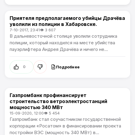
Приятеля предполагаемого убийцы Драчёва
В России
уволили из полиции в Хабаровске.
7-10-2017, 23:41
👁 3 607
В дальневосточной столице уволили сотрудника
полиции, который находился на месте убийства
пауэрлифтера Андрея Драчёва и ничего не...
Подробнее
0
Газпромбанк профинансирует
В России / Артемпортал
строительство ветроэлектростанций
мощностью 340 МВт
15-09-2020, 12:00
👁 5 454
Газпромбанк стал соучастником государственной
корпорации «Росатом» в финансировании проекта
постройки ВЭС (мощность 340 МВт) в...