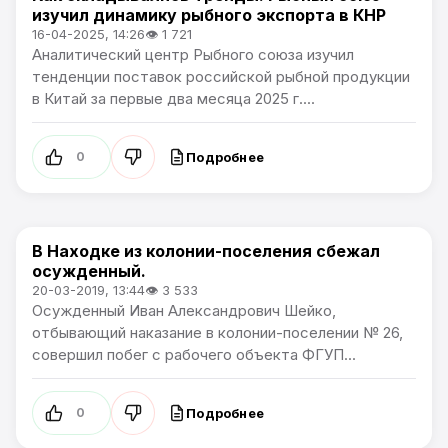
изучил динамику рыбного экспорта в КНР
16-04-2025, 14:26
👁 1 721
Аналитический центр Рыбного союза изучил
тенденции поставок российской рыбной продукции
в Китай за первые два месяца 2025 г....
Подробнее
0
В Находке из колонии-поселения сбежал
Новости Приморского края
осужденный.
20-03-2019, 13:44
👁 3 533
Осужденный Иван Александрович Шейко,
отбывающий наказание в колонии-поселении № 26,
совершил побег с рабочего объекта ФГУП...
Подробнее
0