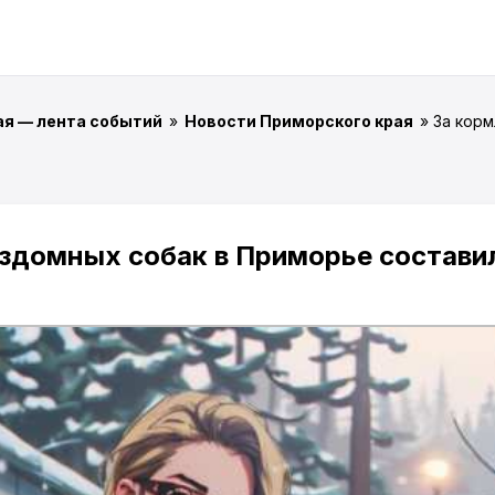
ая — лента событий
»
Новости Приморского края
» За кор
здомных собак в Приморье составил