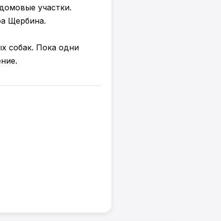
идомовые участки.
ра Щербина.
х собак. Пока одни
ние.