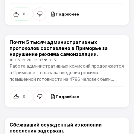
Подробнее
0
Почти 5 тысяч административных
Новости Приморского края
протоколов составлено в Приморье за
нарушение режима самоизоляции.
10-05-2020, 15:37
👁 3 151
Работа административных комиссий продолжается
в Приморье – с начала введения режима
повышенной готовности на 4786 человек были...
Подробнее
0
Сбежавший осужденный из колонии-
Новости Приморского края
поселения задержан.