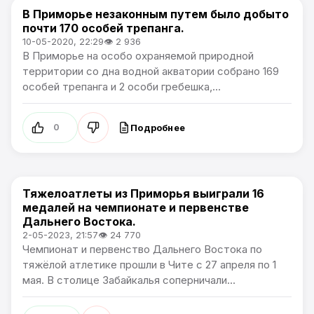
В Приморье незаконным путем было добыто
Новости Приморского края
почти 170 особей трепанга.
10-05-2020, 22:29
👁 2 936
В Приморье на особо охраняемой природной
территории со дна водной акватории собрано 169
особей трепанга и 2 особи гребешка,...
Подробнее
0
Тяжелоатлеты из Приморья выиграли 16
Новости Приморского края
медалей на чемпионате и первенстве
Дальнего Востока.
2-05-2023, 21:57
👁 24 770
Чемпионат и первенство Дальнего Востока по
тяжёлой атлетике прошли в Чите с 27 апреля по 1
мая. В столице Забайкалья соперничали...